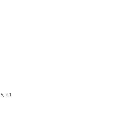
5, к.1