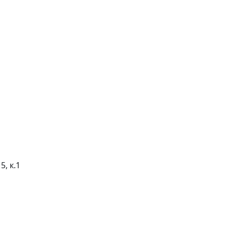
5, к.1