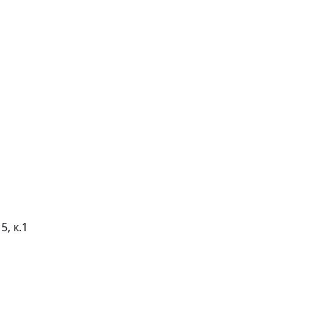
5, к.1