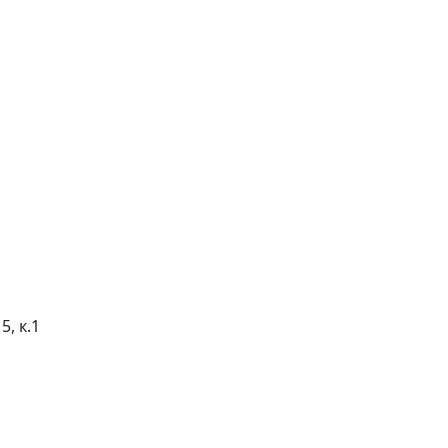
5, к.1