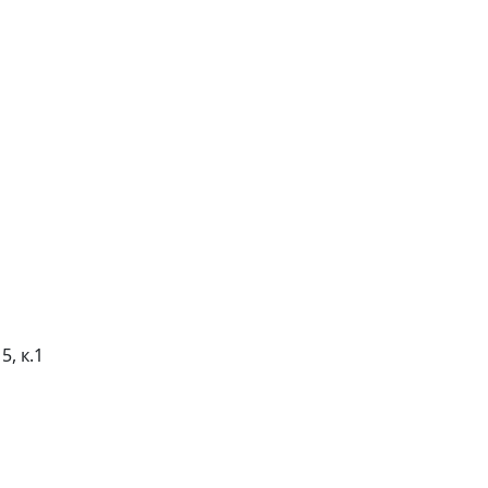
5, к.1