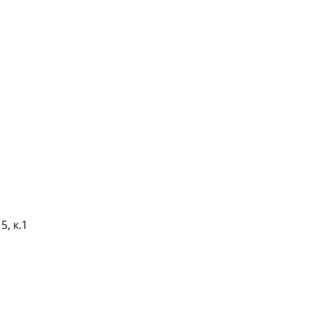
5, к.1