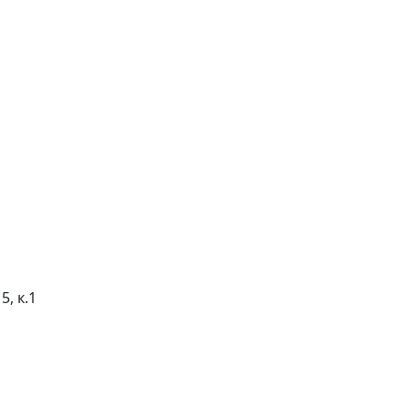
5, к.1