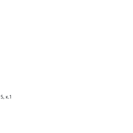
5, к.1