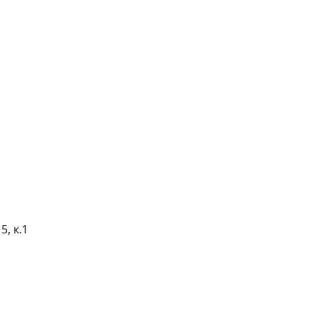
5, к.1