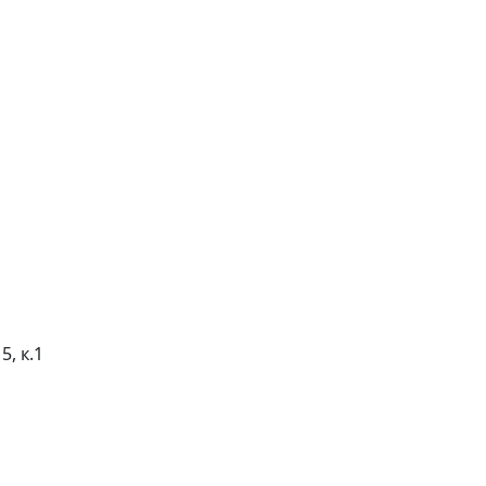
5, к.1