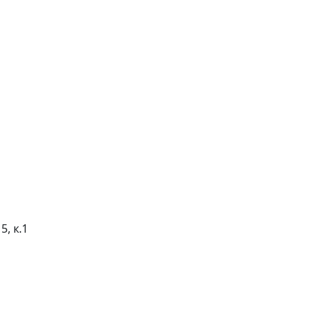
5, к.1