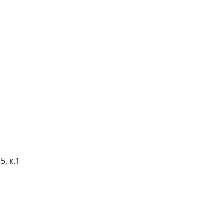
5, к.1