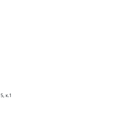
5, к.1