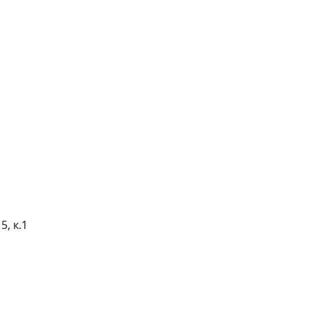
5, к.1