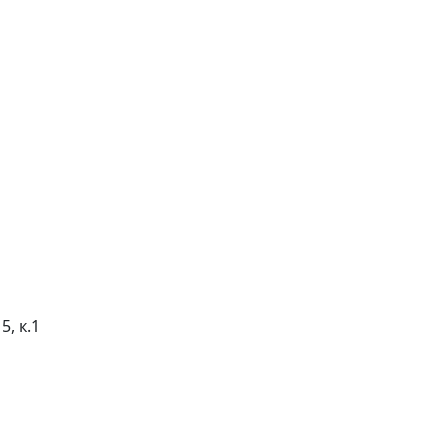
5, к.1