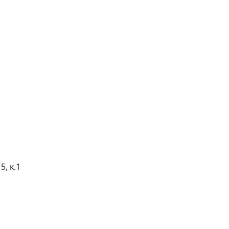
5, к.1