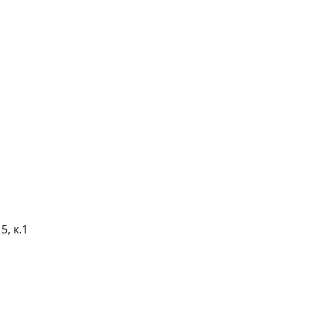
5, к.1