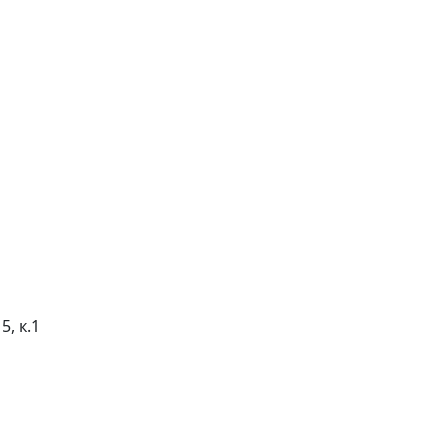
5, к.1