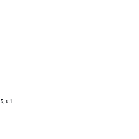
5, к.1