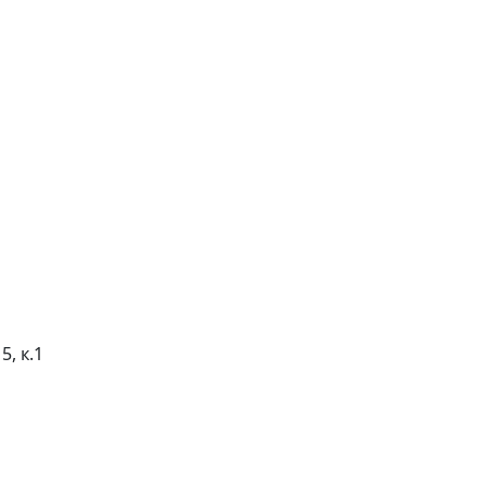
5, к.1