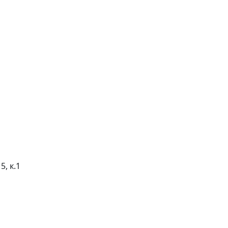
5, к.1