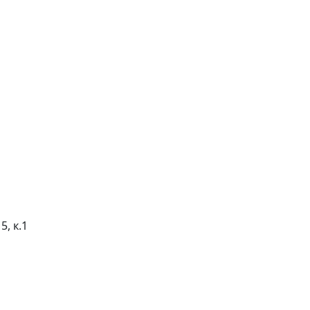
5, к.1