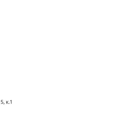
5, к.1