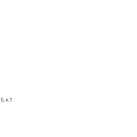
5, к.1