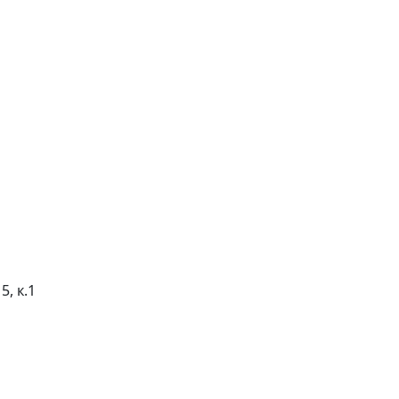
5, к.1