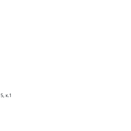
5, к.1